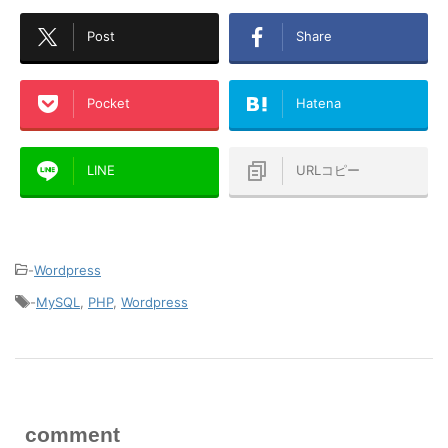
Post
Share
Pocket
Hatena
LINE
URLコピー
-
Wordpress
-
MySQL
,
PHP
,
Wordpress
comment