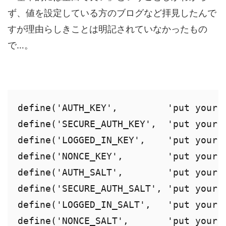
ず、値を設定している方のブログなど拝見したんで
すが理由らしきことは明記されていなかったもの
で…。
define('AUTH_KEY',         'put your u
define('SECURE_AUTH_KEY',  'put your u
define('LOGGED_IN_KEY',    'put your u
define('NONCE_KEY',        'put your u
define('AUTH_SALT',        'put your u
define('SECURE_AUTH_SALT', 'put your u
define('LOGGED_IN_SALT',   'put your u
define('NONCE_SALT',       'put your 