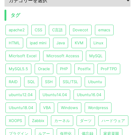
タグ
apache2
CSS
C言語
Dovecot
emacs
HTML
ipad mini
Java
KVM
Linux
Micrlsoft Excel
Microsoft Access
MySQL
MySQL5.5
Oracle
PHP
Postfix
ProFTPD
RAID
SQL
SSH
SSL/TSL
Ubuntu
ubuntu12.04
Ubuntu14.04
Ubuntu16.04
Ubuntu18.04
VBA
Windows
Wordpress
XOOPS
Zabbix
カーネル
ダーツ
ハードウェア
プラグイン
ルアー
仮想化
備忘録
家庭菜園