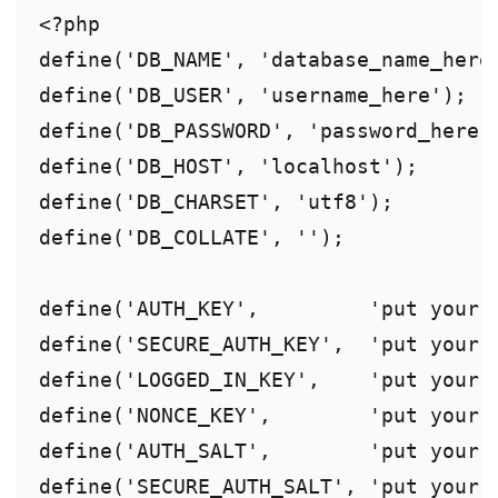
<?php

define('DB_NAME', 'database_name_here'
define('DB_USER', 'username_here');

define('DB_PASSWORD', 'password_here')
define('DB_HOST', 'localhost');

define('DB_CHARSET', 'utf8');

define('DB_COLLATE', '');

define('AUTH_KEY',         'put your u
define('SECURE_AUTH_KEY',  'put your u
define('LOGGED_IN_KEY',    'put your u
define('NONCE_KEY',        'put your u
define('AUTH_SALT',        'put your u
define('SECURE_AUTH_SALT', 'put your u