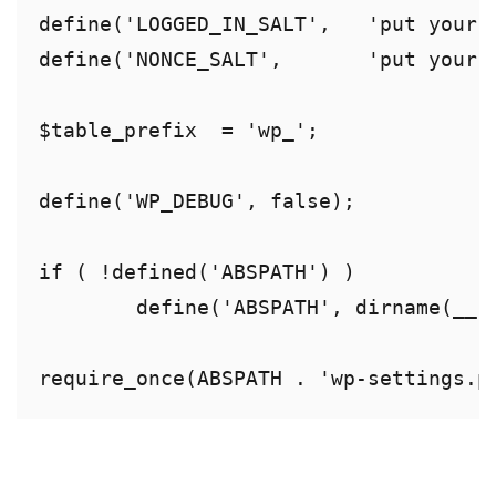
define('LOGGED_IN_SALT',   'put your u
define('NONCE_SALT',       'put your u
$table_prefix  = 'wp_';

define('WP_DEBUG', false);

if ( !defined('ABSPATH') )

	define('ABSPATH', dirname(__FILE__) . '/');
