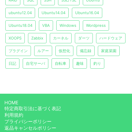
RAID
SQL
SSH
SSL/TSL
Ubuntu
ubuntu12.04
Ubuntu14.04
Ubuntu16.04
Ubuntu18.04
VBA
Windows
Wordpress
XOOPS
Zabbix
カーネル
ダーツ
ハードウェア
プラグイン
ルアー
仮想化
備忘録
家庭菜園
日記
自宅サーバ
自転車
趣味
釣り
HOME
特定商取引法に基づく表記
利用規約
プライバシーポリシー
返品キャンセルポリシー