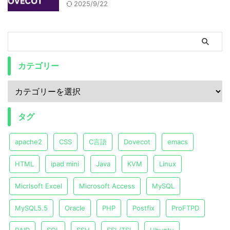
2025/9/22
カテゴリー
タグ
apache2
CSS
C言語
Dovecot
emacs
HTML
ipad mini
Java
KVM
Linux
Micrlsoft Excel
Microsoft Access
MySQL
MySQL5.5
Oracle
PHP
Postfix
ProFTPD