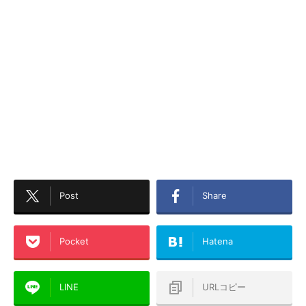
Post
Share
Pocket
Hatena
LINE
URLコピー