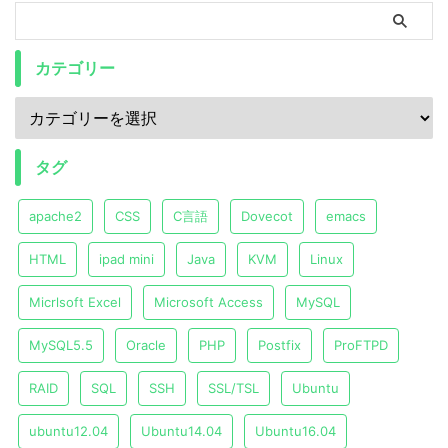
カテゴリー
タグ
apache2
CSS
C言語
Dovecot
emacs
HTML
ipad mini
Java
KVM
Linux
Micrlsoft Excel
Microsoft Access
MySQL
MySQL5.5
Oracle
PHP
Postfix
ProFTPD
RAID
SQL
SSH
SSL/TSL
Ubuntu
ubuntu12.04
Ubuntu14.04
Ubuntu16.04