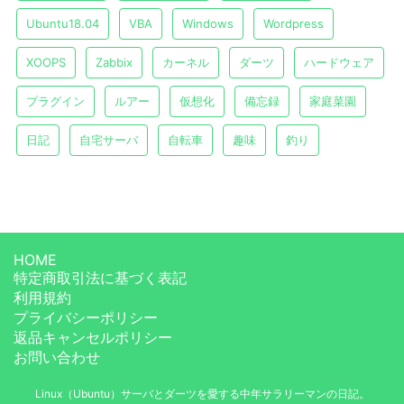
Ubuntu18.04
VBA
Windows
Wordpress
XOOPS
Zabbix
カーネル
ダーツ
ハードウェア
プラグイン
ルアー
仮想化
備忘録
家庭菜園
日記
自宅サーバ
自転車
趣味
釣り
HOME
特定商取引法に基づく表記
利用規約
プライバシーポリシー
返品キャンセルポリシー
お問い合わせ
Linux（Ubuntu）サーバとダーツを愛する中年サラリーマンの日記。