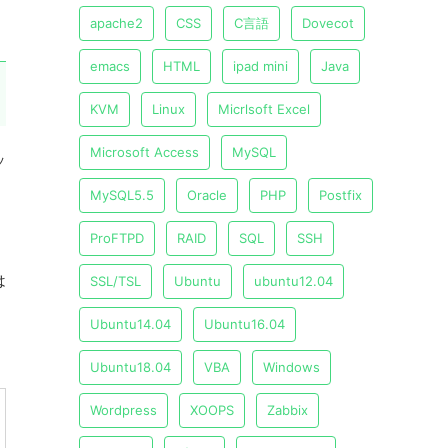
apache2
CSS
C言語
Dovecot
emacs
HTML
ipad mini
Java
KVM
Linux
Micrlsoft Excel
Microsoft Access
MySQL
ッ
MySQL5.5
Oracle
PHP
Postfix
ProFTPD
RAID
SQL
SSH
は
SSL/TSL
Ubuntu
ubuntu12.04
Ubuntu14.04
Ubuntu16.04
Ubuntu18.04
VBA
Windows
Wordpress
XOOPS
Zabbix