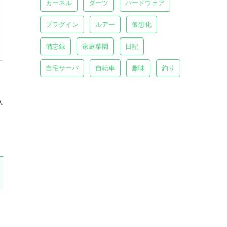
カーネル
ダーツ
ハードウェア
プラグイン
ルアー
仮想化
備忘録
家庭菜園
日記
自宅サーバ
自転車
趣味
釣り
入