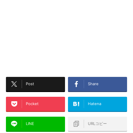
Post
Share
Pocket
Hatena
LINE
URLコピー