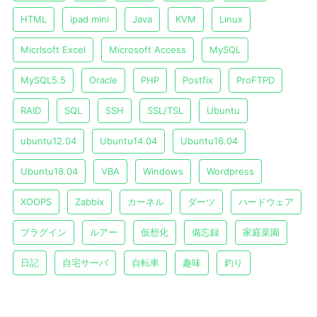
HTML
ipad mini
Java
KVM
Linux
Micrlsoft Excel
Microsoft Access
MySQL
MySQL5.5
Oracle
PHP
Postfix
ProFTPD
RAID
SQL
SSH
SSL/TSL
Ubuntu
ubuntu12.04
Ubuntu14.04
Ubuntu16.04
Ubuntu18.04
VBA
Windows
Wordpress
XOOPS
Zabbix
カーネル
ダーツ
ハードウェア
プラグイン
ルアー
仮想化
備忘録
家庭菜園
日記
自宅サーバ
自転車
趣味
釣り