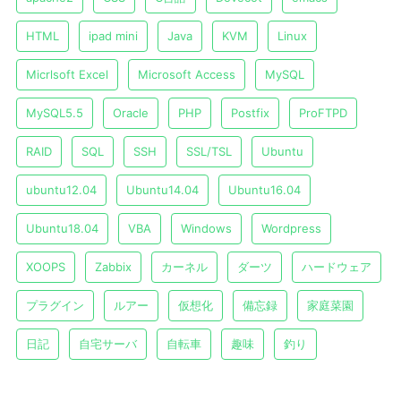
HTML
ipad mini
Java
KVM
Linux
Micrlsoft Excel
Microsoft Access
MySQL
MySQL5.5
Oracle
PHP
Postfix
ProFTPD
RAID
SQL
SSH
SSL/TSL
Ubuntu
ubuntu12.04
Ubuntu14.04
Ubuntu16.04
Ubuntu18.04
VBA
Windows
Wordpress
XOOPS
Zabbix
カーネル
ダーツ
ハードウェア
プラグイン
ルアー
仮想化
備忘録
家庭菜園
日記
自宅サーバ
自転車
趣味
釣り