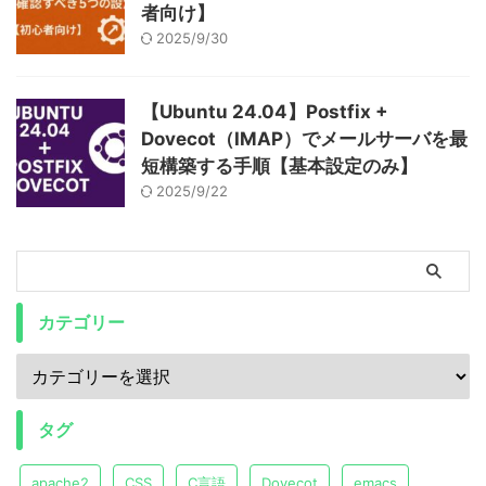
者向け】
2025/9/30
【Ubuntu 24.04】Postfix +
Dovecot（IMAP）でメールサーバを最
短構築する手順【基本設定のみ】
2025/9/22
カテゴリー
タグ
apache2
CSS
C言語
Dovecot
emacs