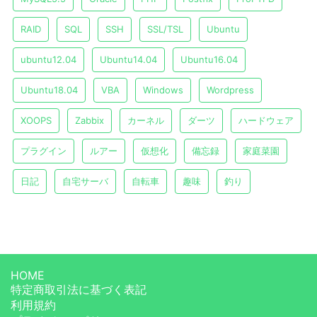
RAID
SQL
SSH
SSL/TSL
Ubuntu
ubuntu12.04
Ubuntu14.04
Ubuntu16.04
Ubuntu18.04
VBA
Windows
Wordpress
XOOPS
Zabbix
カーネル
ダーツ
ハードウェア
プラグイン
ルアー
仮想化
備忘録
家庭菜園
日記
自宅サーバ
自転車
趣味
釣り
HOME
特定商取引法に基づく表記
利用規約