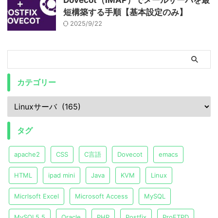
Dovecot（IMAP）でメールサーバを最
短構築する手順【基本設定のみ】
2025/9/22
カテゴリー
タグ
apache2
CSS
C言語
Dovecot
emacs
HTML
ipad mini
Java
KVM
Linux
Micrlsoft Excel
Microsoft Access
MySQL
MySQL5.5
Oracle
PHP
Postfix
ProFTPD