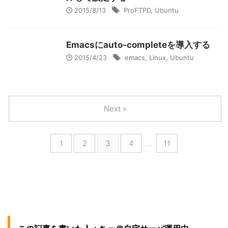
2015/8/13
ProFTPD
,
Ubuntu
Emacsにauto-completeを導入する
2015/4/23
emacs
,
Linux
,
Ubuntu
Next »
1
2
3
4
…
11