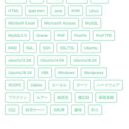
HTML
ipad mini
Java
KVM
Linux
Micrlsoft Excel
Microsoft Access
MySQL
MySQL5.5
Oracle
PHP
Postfix
ProFTPD
RAID
SQL
SSH
SSL/TSL
Ubuntu
ubuntu12.04
Ubuntu14.04
Ubuntu16.04
Ubuntu18.04
VBA
Windows
Wordpress
XOOPS
Zabbix
カーネル
ダーツ
ハードウェア
プラグイン
ルアー
仮想化
備忘録
家庭菜園
日記
自宅サーバ
自転車
趣味
釣り