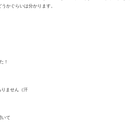
かどうかぐらいは分かります。
した！
ありません（汗
開いて