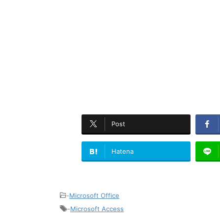
Post
Hatena
-
Microsoft Office
-
Microsoft Access