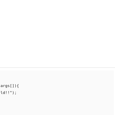
args[]){

ld!!");
