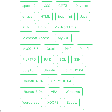
apache2
CSS
C言語
Dovecot
emacs
HTML
ipad mini
Java
KVM
Linux
Micrlsoft Excel
Microsoft Access
MySQL
MySQL5.5
Oracle
PHP
Postfix
ProFTPD
RAID
SQL
SSH
SSL/TSL
Ubuntu
ubuntu12.04
Ubuntu14.04
Ubuntu16.04
Ubuntu18.04
VBA
Windows
Wordpress
XOOPS
Zabbix
の