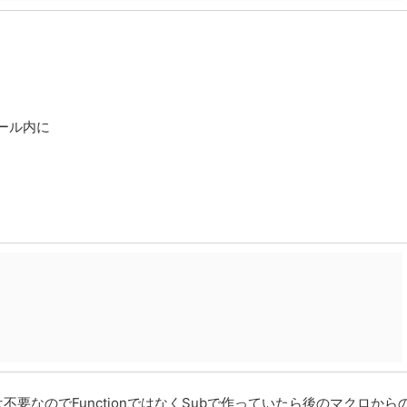
ュール内に
要なのでFunctionではなくSubで作っていたら後のマクロから