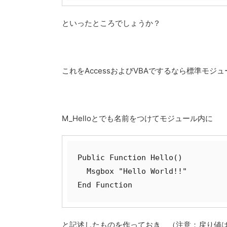
といったところでしょうか？
これをAccessおよびVBAでするなら標準モジ
M_Helloとでも名前をつけてモジュール内に
Public Function Hello()

  Msgbox "Hello World!!"

End Function
と記述したものを作っておき、（注意：戻り値は不