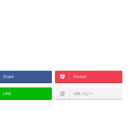
Share
Pocket
LINE
URLコピー