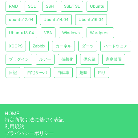
RAID
SQL
SSH
SSL/TSL
Ubuntu
ubuntu12.04
Ubuntu14.04
Ubuntu16.04
Ubuntu18.04
VBA
Windows
Wordpress
XOOPS
Zabbix
カーネル
ダーツ
ハードウェア
プラグイン
ルアー
仮想化
備忘録
家庭菜園
日記
自宅サーバ
自転車
趣味
釣り
HOME
特定商取引法に基づく表記
利用規約
プライバシーポリシー