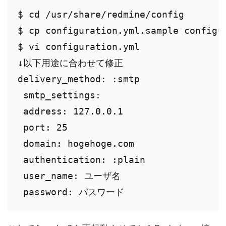
$ cd /usr/share/redmine/config

$ cp configuration.yml.sample configur
$ vi configuration.yml

↓以下用途に合わせて修正

delivery_method: :smtp

 smtp_settings:

 address: 127.0.0.1

 port: 25

 domain: hogehoge.com

 authentication: :plain

 user_name: ユーザ名
