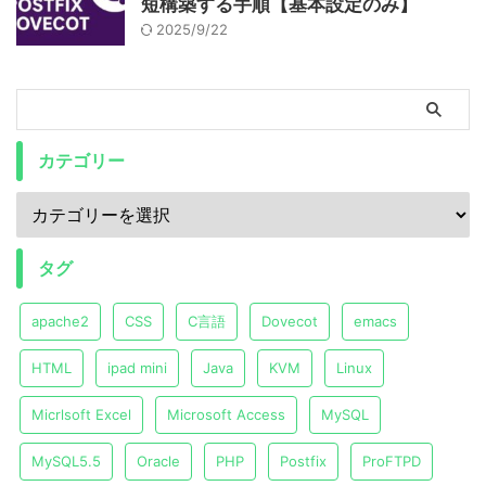
短構築する手順【基本設定のみ】
2025/9/22
カテゴリー
タグ
apache2
CSS
C言語
Dovecot
emacs
HTML
ipad mini
Java
KVM
Linux
Micrlsoft Excel
Microsoft Access
MySQL
MySQL5.5
Oracle
PHP
Postfix
ProFTPD