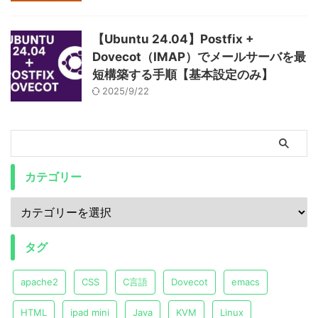
【Ubuntu 24.04】Postfix +
Dovecot（IMAP）でメールサーバを最
短構築する手順【基本設定のみ】
2025/9/22
カテゴリー
タグ
apache2
CSS
C言語
Dovecot
emacs
HTML
ipad mini
Java
KVM
Linux