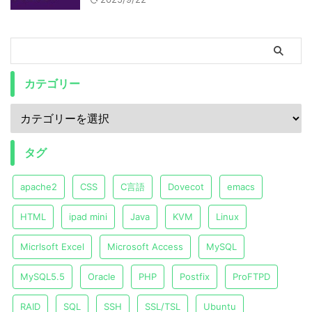
カテゴリー
タグ
apache2
CSS
C言語
Dovecot
emacs
HTML
ipad mini
Java
KVM
Linux
Micrlsoft Excel
Microsoft Access
MySQL
MySQL5.5
Oracle
PHP
Postfix
ProFTPD
RAID
SQL
SSH
SSL/TSL
Ubuntu