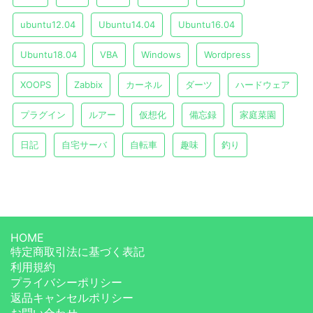
ubuntu12.04
Ubuntu14.04
Ubuntu16.04
Ubuntu18.04
VBA
Windows
Wordpress
XOOPS
Zabbix
カーネル
ダーツ
ハードウェア
プラグイン
ルアー
仮想化
備忘録
家庭菜園
日記
自宅サーバ
自転車
趣味
釣り
HOME
特定商取引法に基づく表記
利用規約
プライバシーポリシー
返品キャンセルポリシー