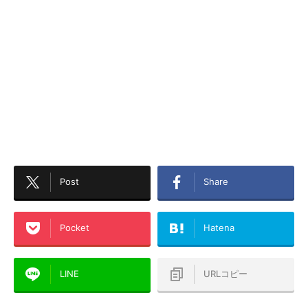
Post
Share
Pocket
Hatena
LINE
URLコピー