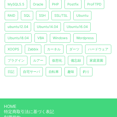
MySQL5.5
Oracle
PHP
Postfix
ProFTPD
RAID
SQL
SSH
SSL/TSL
Ubuntu
ubuntu12.04
Ubuntu14.04
Ubuntu16.04
Ubuntu18.04
VBA
Windows
Wordpress
XOOPS
Zabbix
カーネル
ダーツ
ハードウェア
プラグイン
ルアー
仮想化
備忘録
家庭菜園
日記
自宅サーバ
自転車
趣味
釣り
HOME
特定商取引法に基づく表記