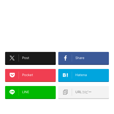
Post
Share
Pocket
Hatena
LINE
URLコピー