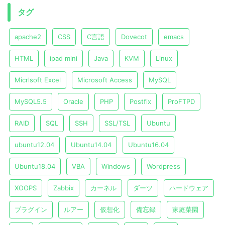
タグ
apache2
CSS
C言語
Dovecot
emacs
HTML
ipad mini
Java
KVM
Linux
Micrlsoft Excel
Microsoft Access
MySQL
MySQL5.5
Oracle
PHP
Postfix
ProFTPD
RAID
SQL
SSH
SSL/TSL
Ubuntu
ubuntu12.04
Ubuntu14.04
Ubuntu16.04
Ubuntu18.04
VBA
Windows
Wordpress
XOOPS
Zabbix
カーネル
ダーツ
ハードウェア
プラグイン
ルアー
仮想化
備忘録
家庭菜園