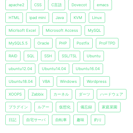
apache2
CSS
C言語
Dovecot
emacs
HTML
ipad mini
Java
KVM
Linux
Micrlsoft Excel
Microsoft Access
MySQL
MySQL5.5
Oracle
PHP
Postfix
ProFTPD
RAID
SQL
SSH
SSL/TSL
Ubuntu
ubuntu12.04
Ubuntu14.04
Ubuntu16.04
Ubuntu18.04
VBA
Windows
Wordpress
XOOPS
Zabbix
カーネル
ダーツ
ハードウェア
プラグイン
ルアー
仮想化
備忘録
家庭菜園
日記
自宅サーバ
自転車
趣味
釣り